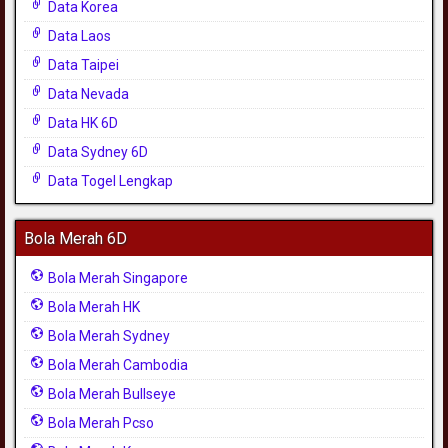
Data Korea
Data Laos
Data Taipei
Data Nevada
Data HK 6D
Data Sydney 6D
Data Togel Lengkap
Bola Merah 6D
Bola Merah Singapore
Bola Merah HK
Bola Merah Sydney
Bola Merah Cambodia
Bola Merah Bullseye
Bola Merah Pcso