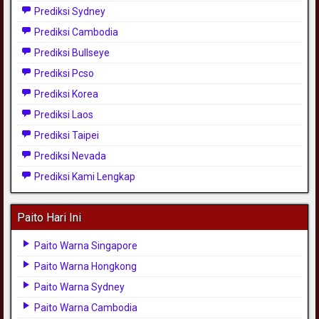
Prediksi Sydney
Prediksi Cambodia
Prediksi Bullseye
Prediksi Pcso
Prediksi Korea
Prediksi Laos
Prediksi Taipei
Prediksi Nevada
Prediksi Kami Lengkap
Paito Hari Ini
Paito Warna Singapore
Paito Warna Hongkong
Paito Warna Sydney
Paito Warna Cambodia