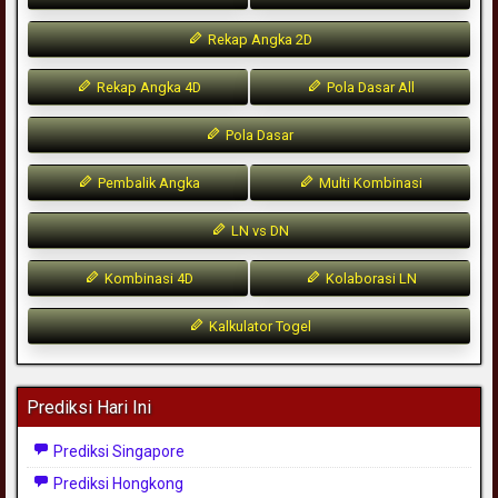
Rekap Angka 2D
Rekap Angka 4D
Pola Dasar All
Pola Dasar
Pembalik Angka
Multi Kombinasi
LN vs DN
Kombinasi 4D
Kolaborasi LN
Kalkulator Togel
Prediksi Hari Ini
Prediksi Singapore
Prediksi Hongkong