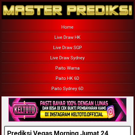
Home
Live Draw HK
Live Draw SGP
Live Draw Sydney
Paito Warna
Paito HK 6D
Paito Sydney 6D
Prediksi Vegas Morning Jumat 24