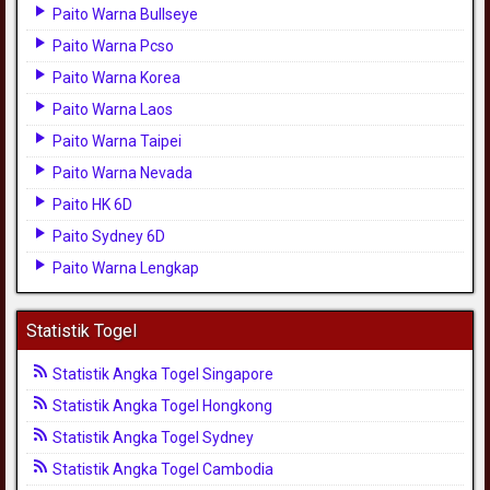
Paito Warna Bullseye
Paito Warna Pcso
Paito Warna Korea
Paito Warna Laos
Paito Warna Taipei
Paito Warna Nevada
Paito HK 6D
Paito Sydney 6D
Paito Warna Lengkap
Statistik Togel
Statistik Angka Togel Singapore
Statistik Angka Togel Hongkong
Statistik Angka Togel Sydney
Statistik Angka Togel Cambodia