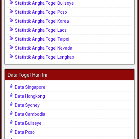
Statistik Angka Togel Bullseye
Statistik Angka Togel Pcso
Statistik Angka Togel Korea
Statistik Angka Togel Laos
Statistik Angka Togel Taipei
Statistik Angka Togel Nevada
Statistik Angka Togel Lengkap
Data Togel Hari Ini
Data Singapore
Data Hongkong
Data Sydney
Data Cambodia
Data Bullseye
Data Pcso