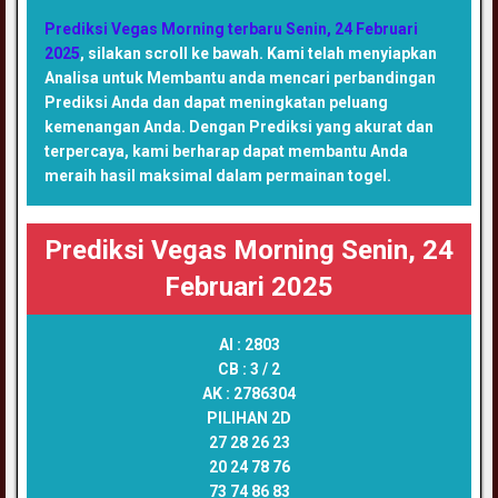
Prediksi Vegas Morning terbaru Senin, 24 Februari
2025
, silakan scroll ke bawah. Kami telah menyiapkan
Analisa untuk Membantu anda mencari perbandingan
Prediksi Anda dan dapat meningkatan peluang
kemenangan Anda. Dengan Prediksi yang akurat dan
terpercaya, kami berharap dapat membantu Anda
meraih hasil maksimal dalam permainan togel.
Prediksi Vegas Morning Senin, 24
Februari 2025
AI :
2803
CB :
3 / 2
AK :
2786304
PILIHAN 2D
27 28 26 23
20 24 78 76
73 74 86 83