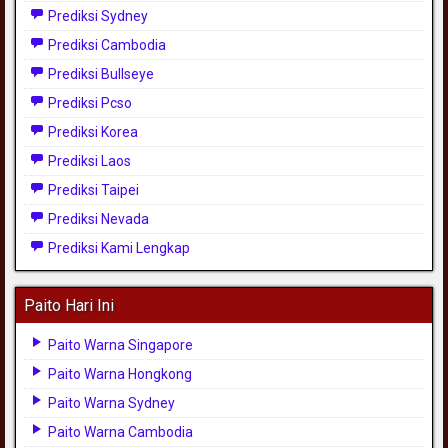
Prediksi Sydney
Prediksi Cambodia
Prediksi Bullseye
Prediksi Pcso
Prediksi Korea
Prediksi Laos
Prediksi Taipei
Prediksi Nevada
Prediksi Kami Lengkap
Paito Hari Ini
Paito Warna Singapore
Paito Warna Hongkong
Paito Warna Sydney
Paito Warna Cambodia