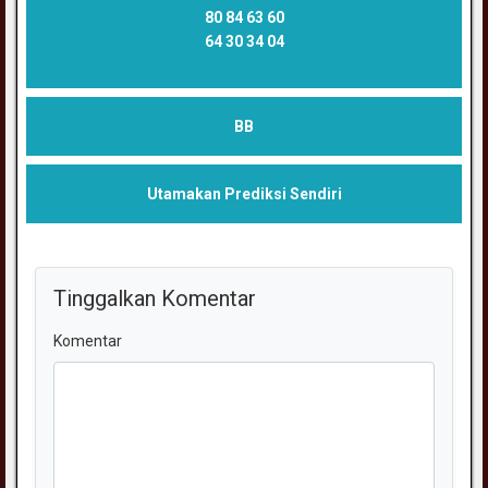
80 84 63 60
64 30 34 04
BB
Utamakan Prediksi Sendiri
Tinggalkan Komentar
Komentar