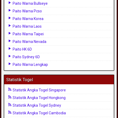
Paito Warna Bullseye
Paito Warna Pcso
Paito Warna Korea
Paito Warna Laos
Paito Warna Taipei
Paito Warna Nevada
Paito HK 6D
Paito Sydney 6D
Paito Warna Lengkap
Statistik Togel
Statistik Angka Togel Singapore
Statistik Angka Togel Hongkong
Statistik Angka Togel Sydney
Statistik Angka Togel Cambodia