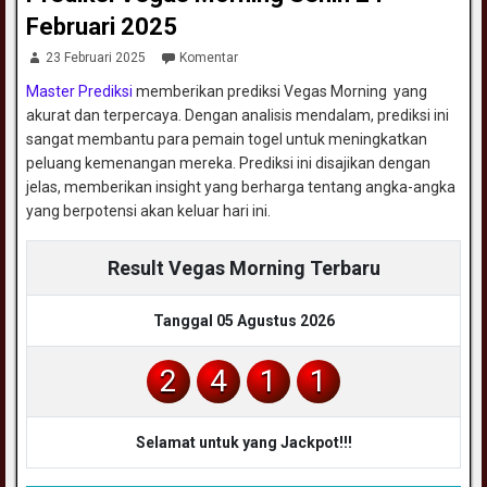
Februari 2025
23 Februari 2025
Komentar
Master Prediksi
memberikan prediksi Vegas Morning yang
akurat dan terpercaya. Dengan analisis mendalam, prediksi ini
sangat membantu para pemain togel untuk meningkatkan
peluang kemenangan mereka. Prediksi ini disajikan dengan
jelas, memberikan insight yang berharga tentang angka-angka
yang berpotensi akan keluar hari ini.
Result Vegas Morning Terbaru
Tanggal 05 Agustus 2026
2
4
1
1
Selamat untuk yang Jackpot!!!