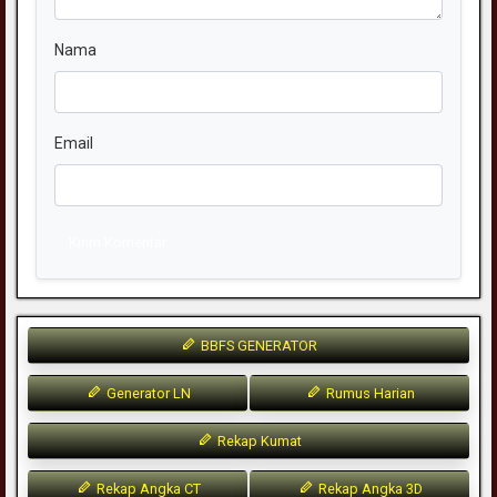
Nama
Email
Kirim Komentar
BBFS GENERATOR
Generator LN
Rumus Harian
Rekap Kumat
Rekap Angka CT
Rekap Angka 3D