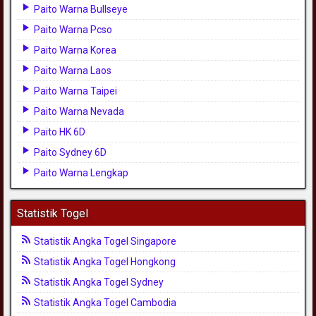
Paito Warna Bullseye
Paito Warna Pcso
Paito Warna Korea
Paito Warna Laos
Paito Warna Taipei
Paito Warna Nevada
Paito HK 6D
Paito Sydney 6D
Paito Warna Lengkap
Statistik Togel
Statistik Angka Togel Singapore
Statistik Angka Togel Hongkong
Statistik Angka Togel Sydney
Statistik Angka Togel Cambodia