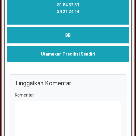
81 84 32 31
34 21 24 14
BB
Utamakan Prediksi Sendiri
Tinggalkan Komentar
Komentar