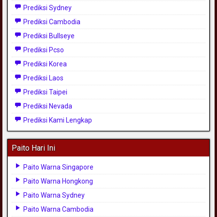
Prediksi Sydney
Prediksi Cambodia
Prediksi Bullseye
Prediksi Pcso
Prediksi Korea
Prediksi Laos
Prediksi Taipei
Prediksi Nevada
Prediksi Kami Lengkap
Paito Hari Ini
Paito Warna Singapore
Paito Warna Hongkong
Paito Warna Sydney
Paito Warna Cambodia