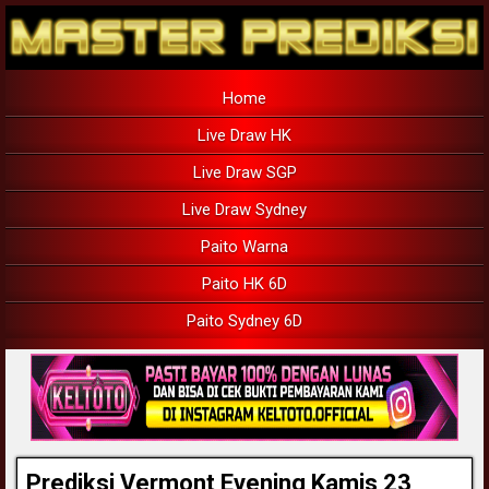
Home
Live Draw HK
Live Draw SGP
Live Draw Sydney
Paito Warna
Paito HK 6D
Paito Sydney 6D
Prediksi Vermont Evening Kamis 23