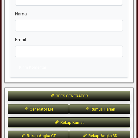
Nama
Email
Kirim Komentar
BBFS GENERATOR
Generator LN
Rumus Harian
Rekap Kumat
Rekap Angka CT
Rekap Angka 3D