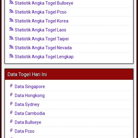
Statistik Angka Togel Bullseye
Statistik Angka Togel Pcso
Statistik Angka Togel Korea
Statistik Angka Togel Laos
Statistik Angka Togel Taipei
Statistik Angka Togel Nevada
Statistik Angka Togel Lengkap
Data Togel Hari Ini
Data Singapore
Data Hongkong
Data Sydney
Data Cambodia
Data Bullseye
Data Pcso