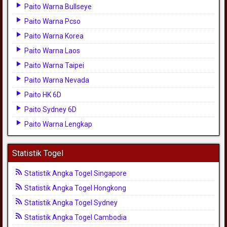
Paito Warna Bullseye
Paito Warna Pcso
Paito Warna Korea
Paito Warna Laos
Paito Warna Taipei
Paito Warna Nevada
Paito HK 6D
Paito Sydney 6D
Paito Warna Lengkap
Statistik Togel
Statistik Angka Togel Singapore
Statistik Angka Togel Hongkong
Statistik Angka Togel Sydney
Statistik Angka Togel Cambodia