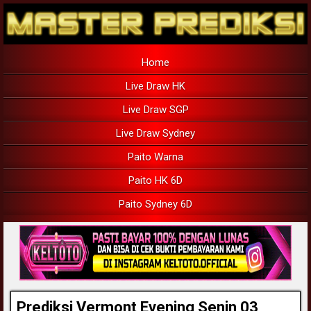
Home
Live Draw HK
Live Draw SGP
Live Draw Sydney
Paito Warna
Paito HK 6D
Paito Sydney 6D
Prediksi Vermont Evening Senin 03