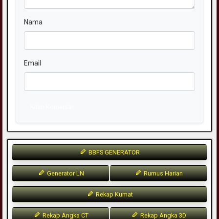
Nama
Email
Kirim Komentar
BBFS GENERATOR
Generator LN
Rumus Harian
Rekap Kumat
Rekap Angka CT
Rekap Angka 3D