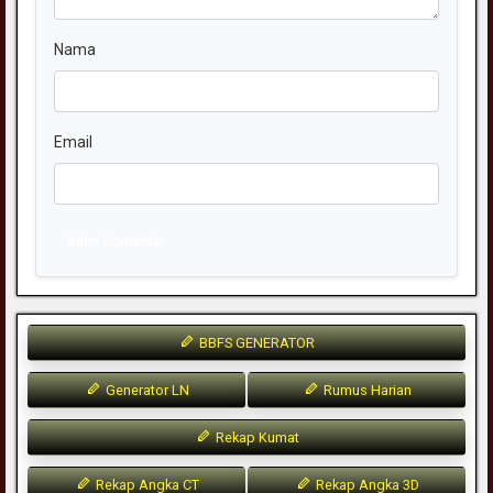
Nama
Email
Kirim Komentar
BBFS GENERATOR
Generator LN
Rumus Harian
Rekap Kumat
Rekap Angka CT
Rekap Angka 3D