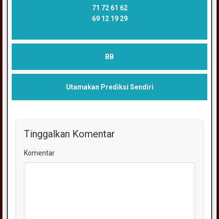
71 72 61 62
69 12 19 29
BB
Utamakan Prediksi Sendiri
Tinggalkan Komentar
Komentar