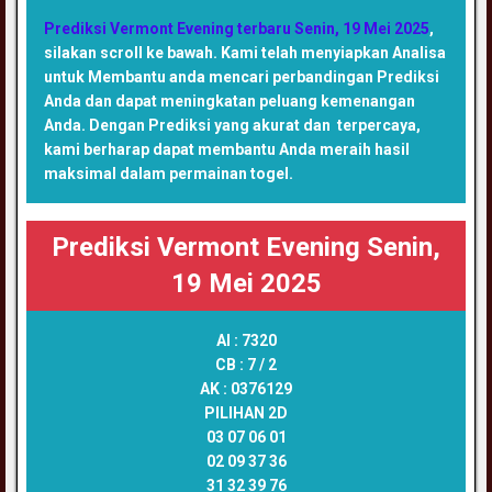
Prediksi Vermont Evening terbaru Senin, 19 Mei 2025
,
silakan scroll ke bawah. Kami telah menyiapkan Analisa
untuk Membantu anda mencari perbandingan Prediksi
Anda dan dapat meningkatan peluang kemenangan
Anda. Dengan Prediksi yang akurat dan terpercaya,
kami berharap dapat membantu Anda meraih hasil
maksimal dalam permainan togel.
Prediksi Vermont Evening Senin,
19 Mei 2025
AI :
7320
CB :
7 / 2
AK :
0376129
PILIHAN 2D
03 07 06 01
02 09 37 36
31 32 39 76