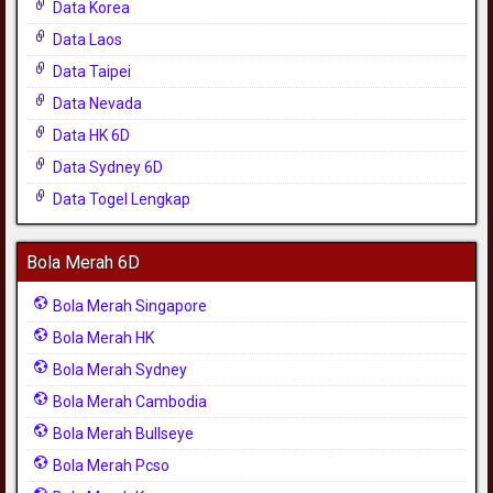
Data Korea
Data Laos
Data Taipei
Data Nevada
Data HK 6D
Data Sydney 6D
Data Togel Lengkap
Bola Merah 6D
Bola Merah Singapore
Bola Merah HK
Bola Merah Sydney
Bola Merah Cambodia
Bola Merah Bullseye
Bola Merah Pcso