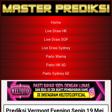
Home
Live Draw HK
Live Draw SGP
Live Draw Sydney
Paito Warna
Paito HK 6D
Paito Sydney 6D
Prediksi Vermont Evening Senin 19 Mei