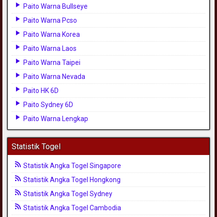
Paito Warna Bullseye
Paito Warna Pcso
Paito Warna Korea
Paito Warna Laos
Paito Warna Taipei
Paito Warna Nevada
Paito HK 6D
Paito Sydney 6D
Paito Warna Lengkap
Statistik Togel
Statistik Angka Togel Singapore
Statistik Angka Togel Hongkong
Statistik Angka Togel Sydney
Statistik Angka Togel Cambodia