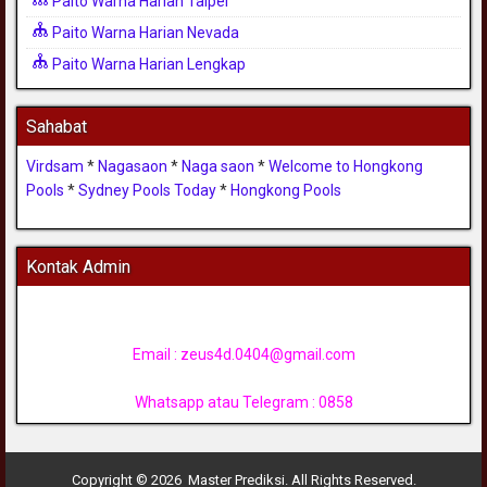
Paito Warna Harian Taipei
Paito Warna Harian Nevada
Paito Warna Harian Lengkap
Sahabat
Virdsam
*
Nagasaon
*
Naga saon
*
Welcome to Hongkong
Pools
*
Sydney Pools Today
*
Hongkong Pools
Kontak Admin
Email :
zeus4d.0404@gmail.com
Whatsapp atau Telegram : 0858
Copyright © 2026 Master Prediksi. All Rights Reserved.