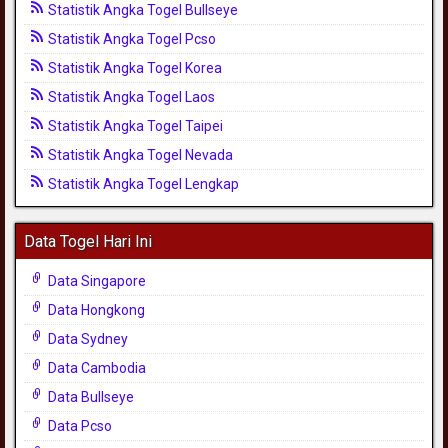
Statistik Angka Togel Bullseye
Statistik Angka Togel Pcso
Statistik Angka Togel Korea
Statistik Angka Togel Laos
Statistik Angka Togel Taipei
Statistik Angka Togel Nevada
Statistik Angka Togel Lengkap
Data Togel Hari Ini
Data Singapore
Data Hongkong
Data Sydney
Data Cambodia
Data Bullseye
Data Pcso