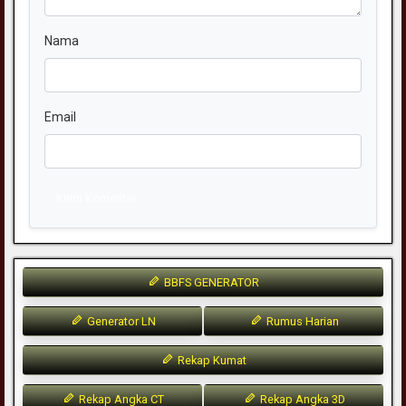
Nama
Email
Kirim Komentar
BBFS GENERATOR
Generator LN
Rumus Harian
Rekap Kumat
Rekap Angka CT
Rekap Angka 3D