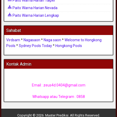
Paito Warna Harian Taipei
Paito Warna Harian Nevada
Paito Warna Harian Lengkap
Sahabat
Virdsam
*
Nagasaon
*
Naga saon
*
Welcome to Hongkong
Pools
*
Sydney Pools Today
*
Hongkong Pools
Kontak Admin
Email :
zeus4d.0404@gmail.com
Whatsapp atau Telegram : 0858
Copyright © 2026 Master Prediksi. All Rights Reserved.