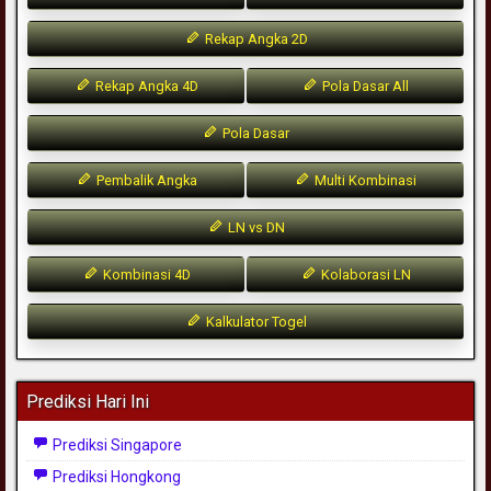
Rekap Angka 2D
Rekap Angka 4D
Pola Dasar All
Pola Dasar
Pembalik Angka
Multi Kombinasi
LN vs DN
Kombinasi 4D
Kolaborasi LN
Kalkulator Togel
Prediksi Hari Ini
Prediksi Singapore
Prediksi Hongkong