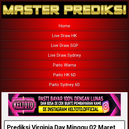
Home
Live Draw HK
Live Draw SGP
Live Draw Sydney
Paito Warna
Paito HK 6D
Paito Sydney 6D
Prediksi Virginia Day Minggu 02 Maret