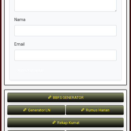
Nama
Email
Kirim Komentar
BBFS GENERATOR
Generator LN
Rumus Harian
Rekap Kumat