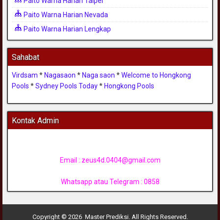
Paito Warna Harian Taipei
Paito Warna Harian Nevada
Paito Warna Harian Lengkap
Sahabat
Virdsam
*
Nagasaon
*
Naga saon
*
Welcome to Hongkong
Pools
*
Sydney Pools Today
*
Hongkong Pools
Kontak Admin
Email :
zeus4d.0404@gmail.com
Whatsapp atau Telegram : 0858
Copyright © 2026 Master Prediksi. All Rights Reserved.