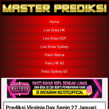
Home
Live Draw HK
Live Draw SGP
Live Draw Sydney
Paito Warna
Paito HK 6D
Paito Sydney 6D
Prediksi Virginia Day Senin 27 Januari