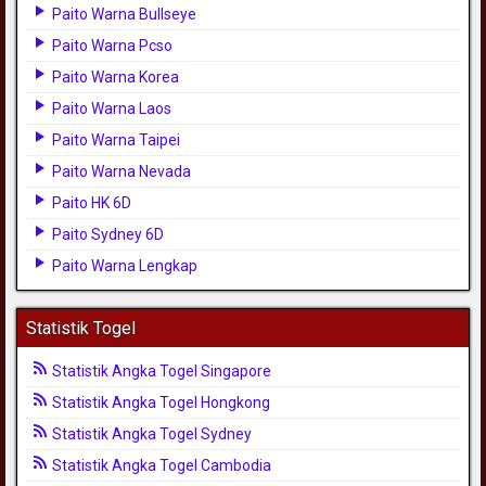
Paito Warna Bullseye
Paito Warna Pcso
Paito Warna Korea
Paito Warna Laos
Paito Warna Taipei
Paito Warna Nevada
Paito HK 6D
Paito Sydney 6D
Paito Warna Lengkap
Statistik Togel
Statistik Angka Togel Singapore
Statistik Angka Togel Hongkong
Statistik Angka Togel Sydney
Statistik Angka Togel Cambodia