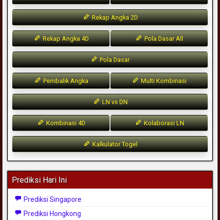
Rekap Angka 2D
Rekap Angka 4D
Pola Dasar All
Pola Dasar
Pembalik Angka
Multi Kombinasi
LN vs DN
Kombinasi 4D
Kolaborasi LN
Kalkulator Togel
Prediksi Hari Ini
Prediksi Singapore
Prediksi Hongkong