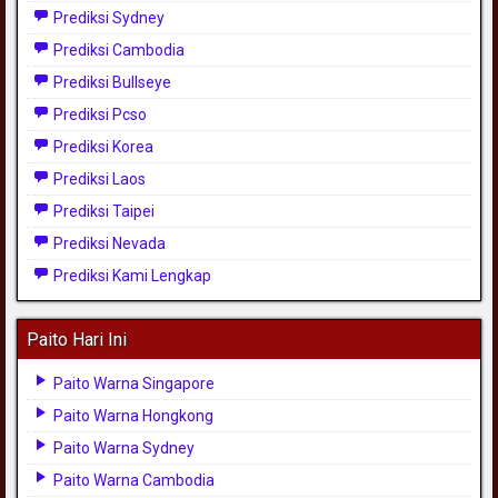
Prediksi Sydney
Prediksi Cambodia
Prediksi Bullseye
Prediksi Pcso
Prediksi Korea
Prediksi Laos
Prediksi Taipei
Prediksi Nevada
Prediksi Kami Lengkap
Paito Hari Ini
Paito Warna Singapore
Paito Warna Hongkong
Paito Warna Sydney
Paito Warna Cambodia