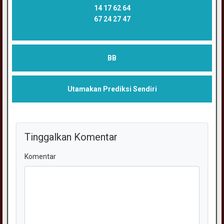
14 17 62 64
67 24 27 47
BB
Utamakan Prediksi Sendiri
Tinggalkan Komentar
Komentar