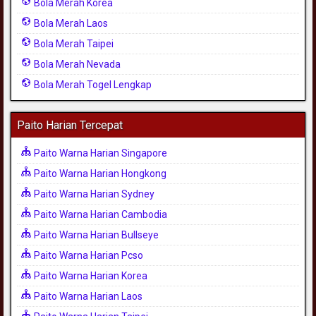
Bola Merah Korea
Bola Merah Laos
Bola Merah Taipei
Bola Merah Nevada
Bola Merah Togel Lengkap
Paito Harian Tercepat
Paito Warna Harian Singapore
Paito Warna Harian Hongkong
Paito Warna Harian Sydney
Paito Warna Harian Cambodia
Paito Warna Harian Bullseye
Paito Warna Harian Pcso
Paito Warna Harian Korea
Paito Warna Harian Laos