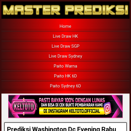
Home
Live Draw HK
Live Draw SGP
Live Draw Sydney
Paito Warna
Paito HK 6D
Paito Sydney 6D
Prediksi Washington Dc Evening Rabu