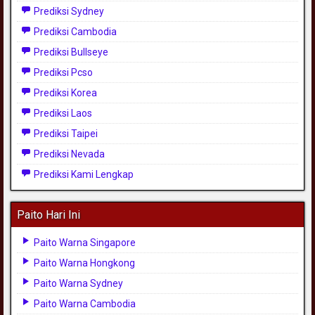
Prediksi Sydney
Prediksi Cambodia
Prediksi Bullseye
Prediksi Pcso
Prediksi Korea
Prediksi Laos
Prediksi Taipei
Prediksi Nevada
Prediksi Kami Lengkap
Paito Hari Ini
Paito Warna Singapore
Paito Warna Hongkong
Paito Warna Sydney
Paito Warna Cambodia