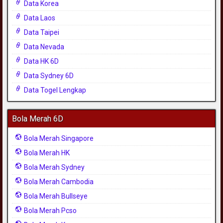
Data Korea
Data Laos
Data Taipei
Data Nevada
Data HK 6D
Data Sydney 6D
Data Togel Lengkap
Bola Merah 6D
Bola Merah Singapore
Bola Merah HK
Bola Merah Sydney
Bola Merah Cambodia
Bola Merah Bullseye
Bola Merah Pcso