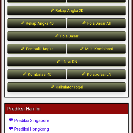
Rekap Angka 2D
Rekap Angka 4D
Pola Dasar All
Pola Dasar
Pembalik Angka
Multi Kombinasi
LN vs DN
Kombinasi 4D
Kolaborasi LN
Kalkulator Togel
Prediksi Hari Ini
Prediksi Singapore
Prediksi Hongkong