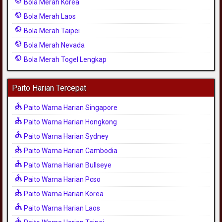
Bola Merah Korea
Bola Merah Laos
Bola Merah Taipei
Bola Merah Nevada
Bola Merah Togel Lengkap
Paito Harian Tercepat
Paito Warna Harian Singapore
Paito Warna Harian Hongkong
Paito Warna Harian Sydney
Paito Warna Harian Cambodia
Paito Warna Harian Bullseye
Paito Warna Harian Pcso
Paito Warna Harian Korea
Paito Warna Harian Laos