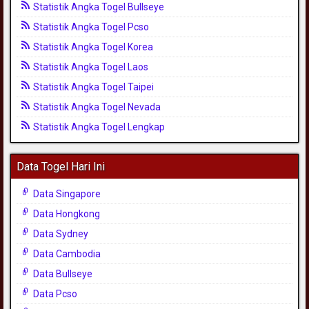
Statistik Angka Togel Bullseye
Statistik Angka Togel Pcso
Statistik Angka Togel Korea
Statistik Angka Togel Laos
Statistik Angka Togel Taipei
Statistik Angka Togel Nevada
Statistik Angka Togel Lengkap
Data Togel Hari Ini
Data Singapore
Data Hongkong
Data Sydney
Data Cambodia
Data Bullseye
Data Pcso