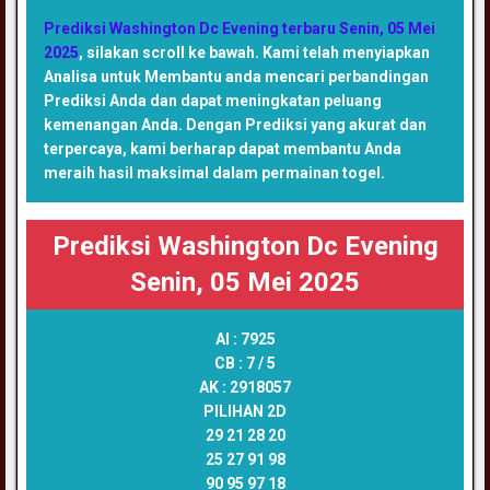
Prediksi Washington Dc Evening terbaru Senin, 05 Mei
2025
, silakan scroll ke bawah. Kami telah menyiapkan
Analisa untuk Membantu anda mencari perbandingan
Prediksi Anda dan dapat meningkatan peluang
kemenangan Anda. Dengan Prediksi yang akurat dan
terpercaya, kami berharap dapat membantu Anda
meraih hasil maksimal dalam permainan togel.
Prediksi Washington Dc Evening
Senin, 05 Mei 2025
AI :
7925
CB :
7 / 5
AK :
2918057
PILIHAN 2D
29 21 28 20
25 27 91 98
90 95 97 18