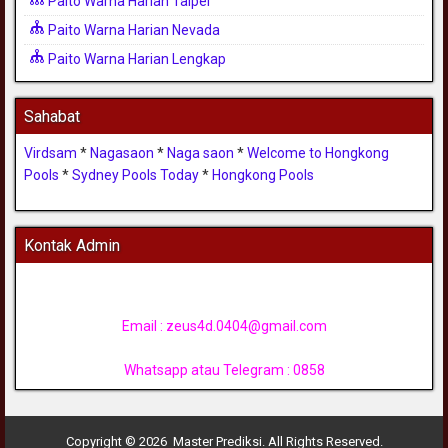
Paito Warna Harian Taipei
Paito Warna Harian Nevada
Paito Warna Harian Lengkap
Sahabat
Virdsam
*
Nagasaon
*
Naga saon
*
Welcome to Hongkong
Pools
*
Sydney Pools Today
*
Hongkong Pools
Kontak Admin
Email :
zeus4d.0404@gmail.com
Whatsapp atau Telegram : 0858
Copyright © 2026 Master Prediksi. All Rights Reserved.