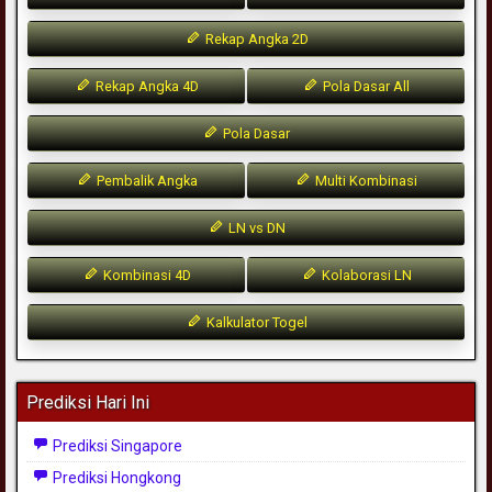
Rekap Angka 2D
Rekap Angka 4D
Pola Dasar All
Pola Dasar
Pembalik Angka
Multi Kombinasi
LN vs DN
Kombinasi 4D
Kolaborasi LN
Kalkulator Togel
Prediksi Hari Ini
Prediksi Singapore
Prediksi Hongkong