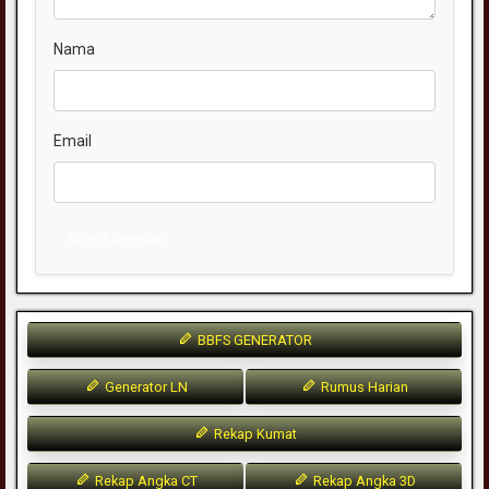
Nama
Email
Kirim Komentar
BBFS GENERATOR
Generator LN
Rumus Harian
Rekap Kumat
Rekap Angka CT
Rekap Angka 3D