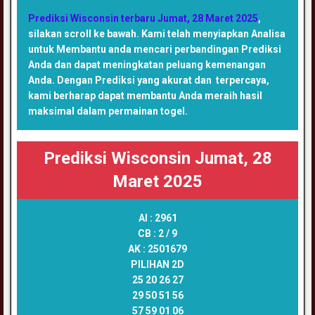
Prediksi Wisconsin terbaru Jumat, 28 Maret 2025
,
silakan scroll ke bawah. Kami telah menyiapkan Analisa
untuk Membantu anda mencari perbandingan Prediksi
Anda dan dapat meningkatan peluang kemenangan
Anda. Dengan Prediksi yang akurat dan terpercaya,
kami berharap dapat membantu Anda meraih hasil
maksimal dalam permainan togel.
Prediksi Wisconsin Jumat, 28
Maret 2025
AI :
2961
CB :
2 / 9
AK :
2501679
PILIHAN 2D
25 20 26 27
29 50 51 56
57 59 01 06