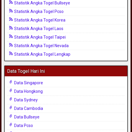
Statistik Angka Togel Bullseye
Statistik Angka Togel Pcso
Statistik Angka Togel Korea
Statistik Angka Togel Laos
Statistik Angka Togel Taipei
Statistik Angka Togel Nevada
Statistik Angka Togel Lengkap
Data Togel Hari Ini
Data Singapore
Data Hongkong
Data Sydney
Data Cambodia
Data Bullseye
Data Pcso