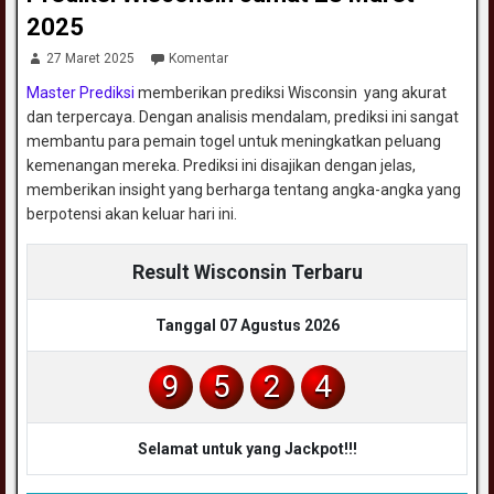
2025
27 Maret 2025
Komentar
Master Prediksi
memberikan prediksi Wisconsin yang akurat
dan terpercaya. Dengan analisis mendalam, prediksi ini sangat
membantu para pemain togel untuk meningkatkan peluang
kemenangan mereka. Prediksi ini disajikan dengan jelas,
memberikan insight yang berharga tentang angka-angka yang
berpotensi akan keluar hari ini.
Result Wisconsin Terbaru
Tanggal 07 Agustus 2026
9
5
2
4
Selamat untuk yang Jackpot!!!