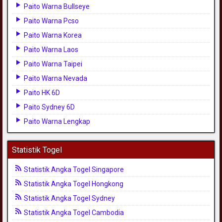
Paito Warna Bullseye
Paito Warna Pcso
Paito Warna Korea
Paito Warna Laos
Paito Warna Taipei
Paito Warna Nevada
Paito HK 6D
Paito Sydney 6D
Paito Warna Lengkap
Statistik Togel
Statistik Angka Togel Singapore
Statistik Angka Togel Hongkong
Statistik Angka Togel Sydney
Statistik Angka Togel Cambodia