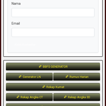
Nama
Email
Kirim Komentar
BBFS GENERATOR
Generator LN
Rumus Harian
Rekap Kumat
Rekap Angka CT
Rekap Angka 3D