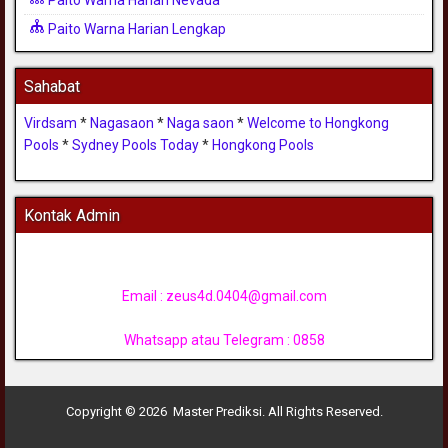
Paito Warna Harian Lengkap
Sahabat
Virdsam
*
Nagasaon
*
Naga saon
*
Welcome to Hongkong
Pools
*
Sydney Pools Today
*
Hongkong Pools
Kontak Admin
Email :
zeus4d.0404@gmail.com
Whatsapp atau Telegram : 0858
Copyright © 2026 Master Prediksi. All Rights Reserved.