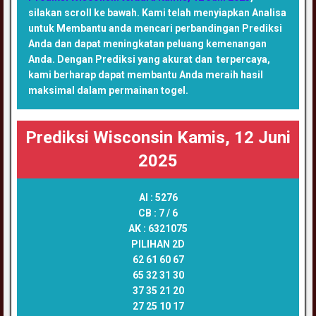
silakan scroll ke bawah. Kami telah menyiapkan Analisa
untuk Membantu anda mencari perbandingan Prediksi
Anda dan dapat meningkatan peluang kemenangan
Anda. Dengan Prediksi yang akurat dan terpercaya,
kami berharap dapat membantu Anda meraih hasil
maksimal dalam permainan togel.
Prediksi Wisconsin Kamis, 12 Juni
2025
AI :
5276
CB :
7 / 6
AK :
6321075
PILIHAN 2D
62 61 60 67
65 32 31 30
37 35 21 20
27 25 10 17